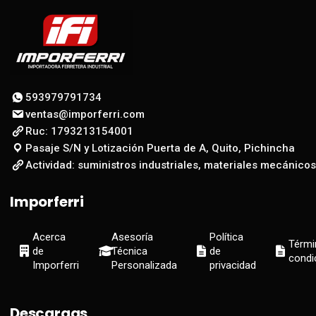
593979791734
ventas@imporferri.com
Ruc: 1793213154001
Pasaje S/N y Lotización Puerta de A, Quito, Pichincha
Actividad: suministros industriales, materiales mecánicos
Imporferri
Acerca
Asesoría
Política
Térmi
de
Técnica
de
condi
Imporferri
Personalizada
privacidad
Descargas