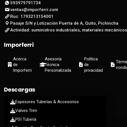
593979791734
ventas@imporferri.com
Ruc: 1793213154001
Pasaje S/N y Lotización Puerta de A, Quito, Pichincha
Actividad: suministros industriales, materiales mecánicos
Imporferri
Acerca
Asesoría
Política
Térmi
de
Técnica
de
condi
Imporferri
Personalizada
privacidad
Descargas
Espesores Tuberías & Accesorios
Valves Trim
PSI Tubería