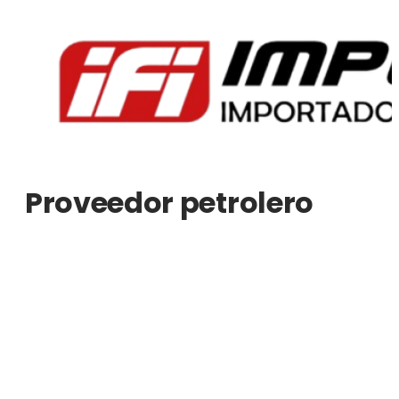
Ir
al
contenido
Proveedor petrolero