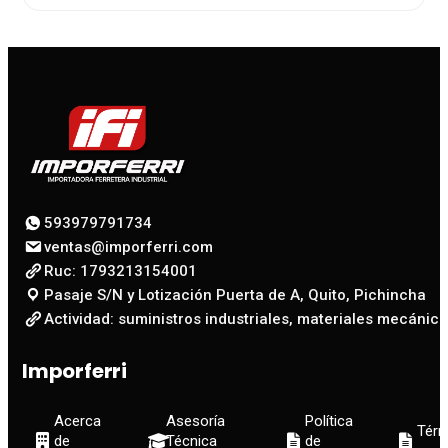
593979791734
ventas@imporferri.com
Ruc: 1793213154001
Pasaje S/N y Lotización Puerta de A, Quito, Pichincha
Actividad: suministros industriales, materiales mecánico
Imporferri
Acerca
Asesoría
Política
Térm
de
Técnica
de