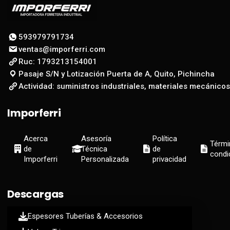
593979791734
ventas@imporferri.com
Ruc: 1793213154001
Pasaje S/N y Lotización Puerta de A, Quito, Pichincha
Actividad: suministros industriales, materiales mecánicos
Imporferri
Acerca
Asesoría
Política
Térmi
de
Técnica
de
condi
Imporferri
Personalizada
privacidad
Descargas
Espesores Tuberías & Accesorios